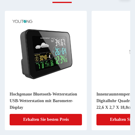
Hochgenaue Bluetooth-Wetterstation
Innenraumtemperatu
USB-Wetterstation mit Barometer-
Digitalluhr Quadra
Display
22,6 X 2,7 X 18,8cm
Erhalten Sie besten Preis
Erhalten Sie 