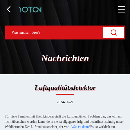
Nachrichten
Luftqualitätsdetektor
2024-11-29
Für viele Familien mit Kleinkindern stellt die Luftqualität ein Problem dar, das einfach
nicht übersehen werden kann, denn sie ist allgegenwärtig und beeinflusst ständig unser
Wohlbefinden.Der Luftqualitätsmelder, der von
- Was ist denn?
Es ist wirklich ein