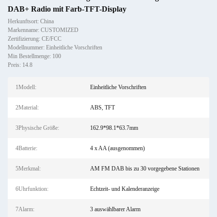
DAB+ Radio mit Farb-TFT-Display
Herkunftsort: China
Markenname: CUSTOMIZED
Zertifizierung: CE/FCC
Modellnummer: Einheitliche Vorschriften
Min Bestellmenge: 100
Preis: 14.8
1Modell:
Einheitliche Vorschriften
2Material:
ABS, TFT
3Physische Größe:
162.9*98.1*63.7mm
4Batterie:
4 x AA (ausgenommen)
5Merkmal:
AM FM DAB bis zu 30 vorgegebene Stationen
6Uhrfunktion:
Echtzeit- und Kalenderanzeige
7Alarm:
3 auswählbarer Alarm