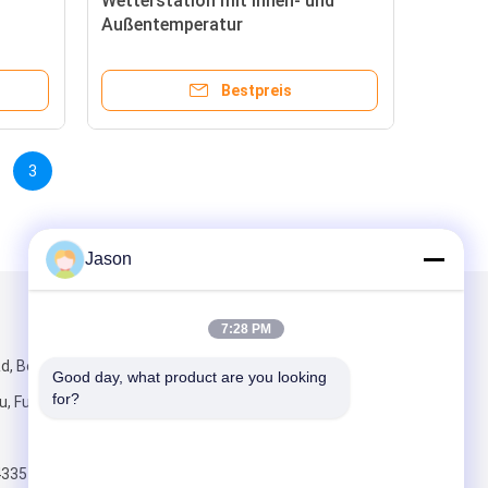
t
Wetterstation mit Innen- und
Außentemperatur
it
Bestpreis
3
Jason
Mailen Sie uns
7:28 PM
d, Bezirk
Good day, what product are you looking 
for?
, Fujian, China,
4335