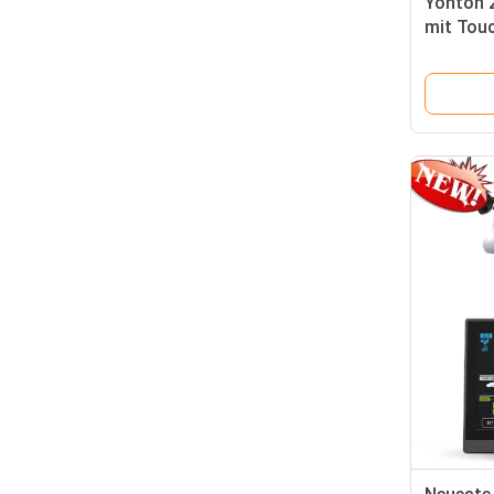
Yonton 2
mit Tou
Niedersc
19999m