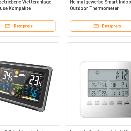
betriebene Wetteranlage
Heimatgewerbe Smart Indoo
ause Kompakte
Outdoor Thermometer
tation mit
Automatisches ABS Indoor
zifferbarometer
Wetterthermometer
Bestpreis
Bestpreis