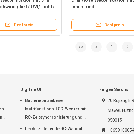
Wetterstation mit 7 in 1
Drahtlose Wetterstation mi
hwindigkeit/ UVI/ Licht/
Innen- und
Barometrischer Druck
Außentemperaturfeuchtigke
orhersage
Wettervorhersage
Bestpreis
Bestpreis
<<
<
1
2
Digitale Uhr
Folgen Sie uns
Batteriebetriebene
70 Rujiang E R
on
Multifunktions-LCD-Wecker mit
Mawei, Fuzhou
on
RC-Zeitsynchronisierung und
350015
Temperatur
Leicht zu lesende RC-Wanduhr
+865918805