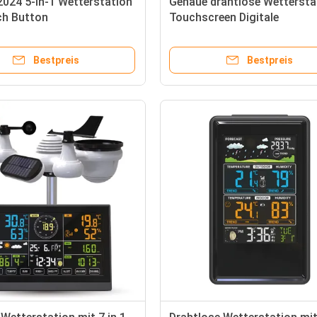
024 5-in-1 Wetterstation
Genaue drahtlose Wettersta
ch Button
Touchscreen Digitale
hlagsbereich von 0 bis
Wettervorhersage Uhr 8 Zoll
m
Blattgröße
Bestpreis
Bestpreis