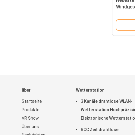
Neueste 
Windgesc
Regen/ 
Wetterv
über
Wetterstation
Startseite
3 Kanäle drahtlose WLAN-
Produkte
Wetterstation Hochpräzisi
VR Show
Elektronische Wetterstati
Über uns
mit Touchscreen
RCC Zeit drahtlose