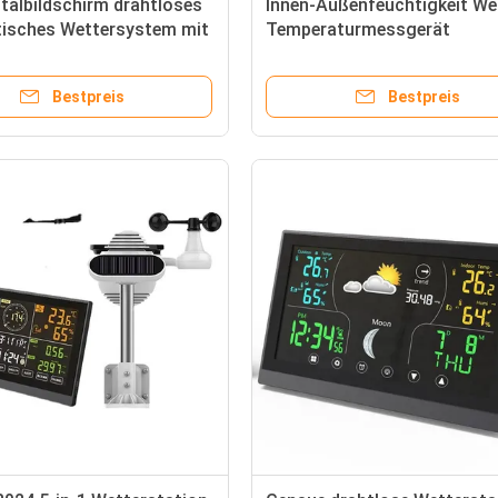
talbildschirm drahtloses
Innen-Außenfeuchtigkeit We
isches Wettersystem mit
Temperaturmessgerät
funktion
Fernwärmeüberwachungsst
für Zuhause
Bestpreis
Bestpreis