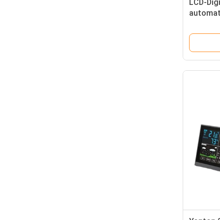
LCD-Digi
automat
Feuchte