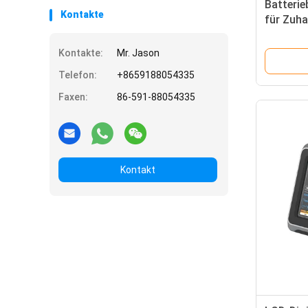
Batterie
Kontakte
für Zuh
Wetters
Schwarz
Kontakte:
Mr. Jason
Telefon:
+8659188054335
Faxen:
86-591-88054335
Kontakt